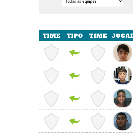
TIME
TIPO
TIME
JOGAD