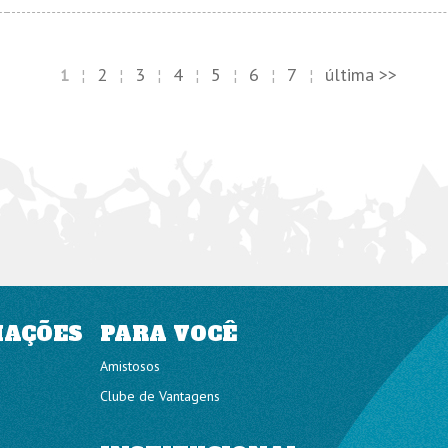
2
3
4
5
6
7
última >>
1
¦
¦
¦
¦
¦
¦
¦
MAÇÕES
PARA VOCÊ
Amistosos
Clube de Vantagens