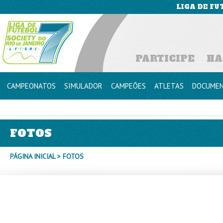
LIGA DE FU
PARTICIPE
HA
CAMPEONATOS
SIMULADOR
CAMPEÕES
ATLETAS
DOCUME
FOTOS
PÁGINA INICIAL
> FOTOS