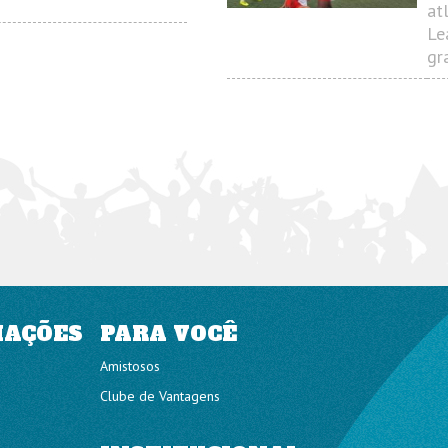
at
Le
gr
MAÇÕES
PARA VOCÊ
Amistosos
Clube de Vantagens