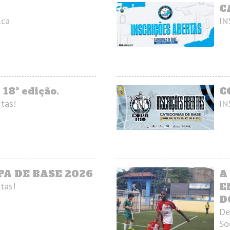
C
lca
IN
 18ª edição.
C
rtas!
IN
PA DE BASE 2026
A
tas!
E
D
De
So