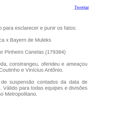
Tweetar
 para esclarecer e punir os fatos:
eca x Bayern de Muleks
tor Pinheiro Canelas (179384)
tida, constrangeu, ofendeu e ameaçou
Coutinho e Vinícius Antônio.
 de suspensão contados da data de
e. Válido para todas equipes e divisões
no Metropolita
no.