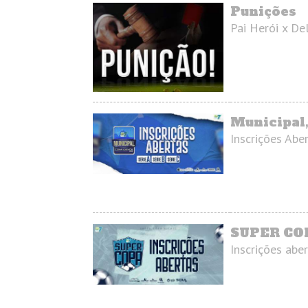
Punições
Pai Herói x De
Municipal,
Inscrições Abe
SUPER CO
Inscrições aber