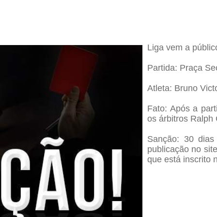
Liga vem a público
Partida: Praça S
Atleta: Bruno Vic
Fato: Após a par
os árbitros Ralph 
Sanção: 30 dias
publicação no sit
que está inscrito 