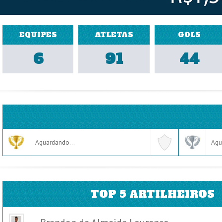
EQUIPES
ATLETAS
GOLS
6
91
44
Aguardando...
Agu
TOP 5 ARTILHEIROS