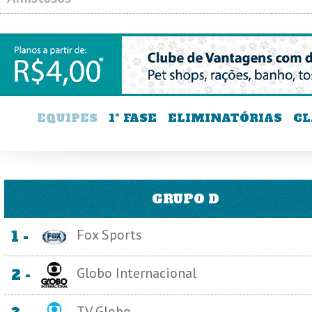
EQUIPES
1ª FASE
ELIMINATÓRIAS
CL
GRUPO D
Fox Sports
1 -
Globo Internacional
2 -
TV Globo