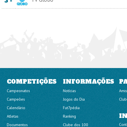
3 -
COMPETIÇÕES
INFORMAÇÕES
P
Campeonatos
Notícias
Amis
Campeões
Jogos do Dia
Club
Calendário
Fut7pédia
I
Atletas
Ranking
Cont
Documentos
Clube dos 100