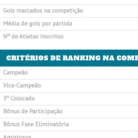
Gols marcados na competição
Média de gols por partida
Nº de Atletas Inscritos
CRITÉRIOS DE RANKING NA COM
Campeão
Vice-Campeão
3º Colocado
Bônus de Participação
Bônus Fase Eliminatória
Amistosos