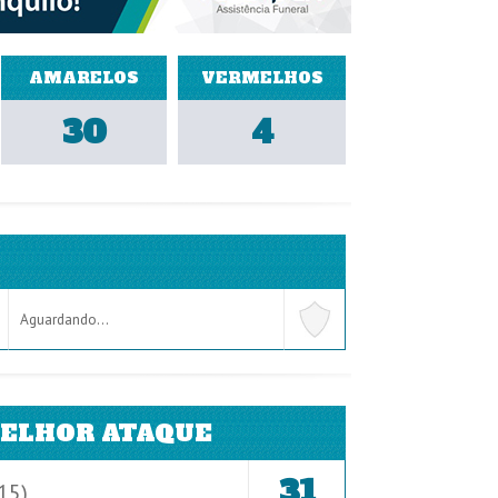
AMARELOS
VERMELHOS
30
4
Aguardando...
ELHOR ATAQUE
31
15)