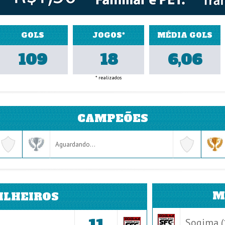
GOLS
JOGOS*
MÉDIA GOLS
109
18
6,06
* realizados
CAMPEÕES
Aguardando...
M
ILHEIROS
Sogima (