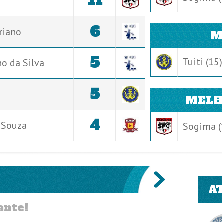
11
6
riano
M
5
Tuiti (15)
o da Silva
5
MELH
4
 Souza
Sogima (
A
ante!