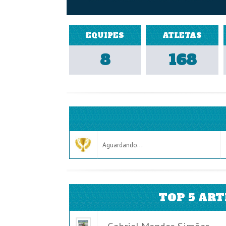
EQUIPES
ATLETAS
8
168
Aguardando...
TOP 5 ART