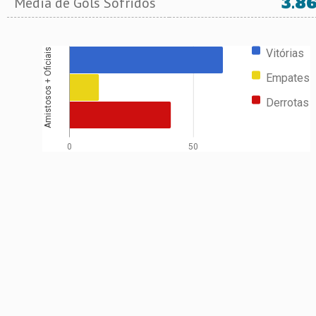
3.8
Média de Gols Sofridos
Vitórias
Amistosos + Oficiais
Empates
Derrotas
0
50