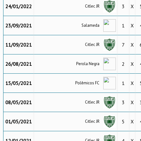
24/01/2022
3
X
Citlec JR
23/09/2021
1
X
Salameda
11/09/2021
7
X
Citlec JR
26/08/2021
2
X
Perola Negra
15/05/2021
1
X
Polêmicos FC
08/05/2021
3
X
Citlec JR
01/05/2021
5
X
Citlec JR
12/01/2021
4
X
Citlec JR