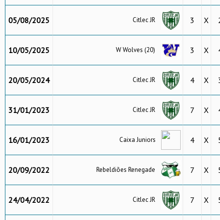
05/08/2025
3
X
Citlec JR
10/05/2025
3
X
W Wolves (20)
20/05/2024
4
X
Citlec JR
31/01/2023
7
X
Citlec JR
16/01/2023
4
X
Caixa Juniors
20/09/2022
7
X
Rebeldiões Renegade
24/04/2022
7
X
Citlec JR