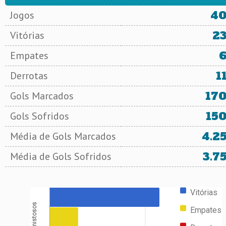
4
Jogos
2
Vitórias
Empates
1
Derrotas
17
Gols Marcados
15
Gols Sofridos
4.2
Média de Gols Marcados
3.7
Média de Gols Sofridos
Vitórias
Amistosos
Empates