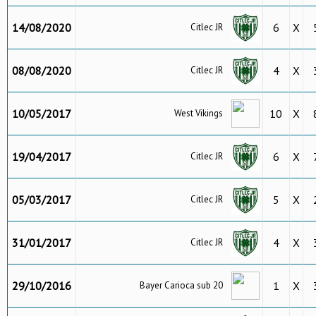
14/08/2020
6
X
Citlec JR
08/08/2020
4
X
Citlec JR
10/05/2017
10
X
West Vikings
19/04/2017
6
X
Citlec JR
05/03/2017
5
X
Citlec JR
31/01/2017
4
X
Citlec JR
29/10/2016
1
X
Bayer Carioca sub 20