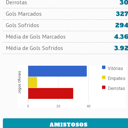
3
Derrotas
32
Gols Marcados
29
Gols Sofridos
4.3
Média de Gols Marcados
3.9
Média de Gols Sofridos
Vitórias
Jogos Oficiais
Empates
Derrotas
0
20
40
AMISTOSOS