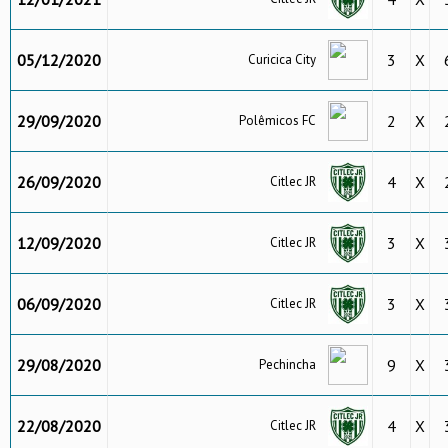
05/12/2020
3
X
Curicica City
29/09/2020
2
X
Polêmicos FC
26/09/2020
4
X
Citlec JR
12/09/2020
3
X
Citlec JR
06/09/2020
3
X
Citlec JR
29/08/2020
9
X
Pechincha
22/08/2020
4
X
Citlec JR