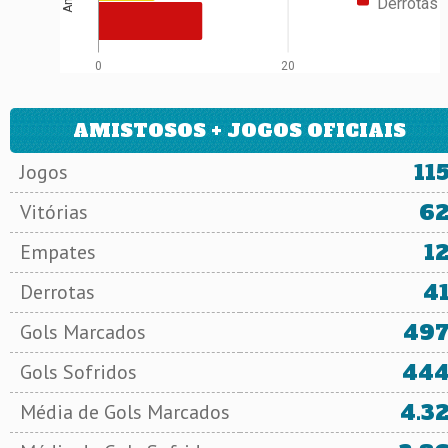
Derrotas
0
20
AMISTOSOS + JOGOS OFICIAIS
11
Jogos
6
Vitórias
1
Empates
4
Derrotas
49
Gols Marcados
44
Gols Sofridos
4.3
Média de Gols Marcados